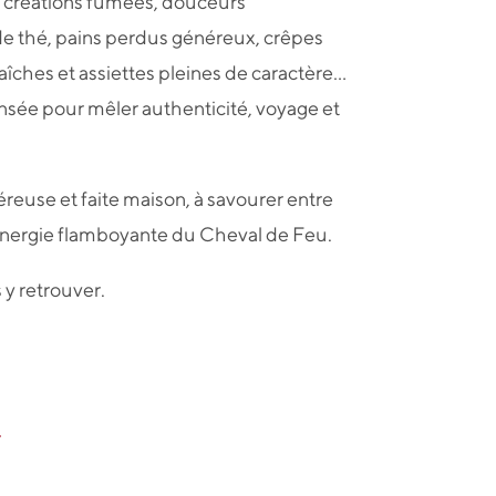
, créations fumées, douceurs
de thé, pains perdus généreux, crêpes
îches et assiettes pleines de caractère…
sée pour mêler authenticité, voyage et
reuse et faite maison, à savourer entre
énergie flamboyante du Cheval de Feu.
y retrouver.